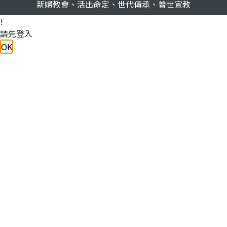
新婦教會、活出命定、世代傳承、普世宣教
!
請先登入
OK