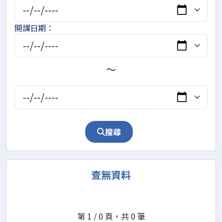
開課日期：
～
搜尋
查無資料
第
1
/
0
頁，共
0
筆