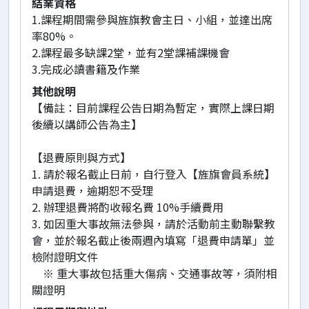
結業資格
1.課程期間需參與旌旗教會主日、小組，並達出席
率80%。
2.課程最多缺課2堂，並有2堂課補課機會
3.完成必讀書籍及作業
其他說明
【備註：目前課程公告日期為暫定，實際上課日期
後續以講師公告為主】
【退費原則與方式】
1. 請於報名截止日前，自行登入【旌旗會員系統】
申請退費，逾期恕不受理
2. 辦理退費將酌收報名費 10%手續費用
3. 如因重大事故無法參與，請於活動前主動聯繫教
會，並於報名截止後兩週內填寫「退費申請單」並
檢附證明文件
※ 重大事故包括重大傷病、交通事故等，須附相
關證明