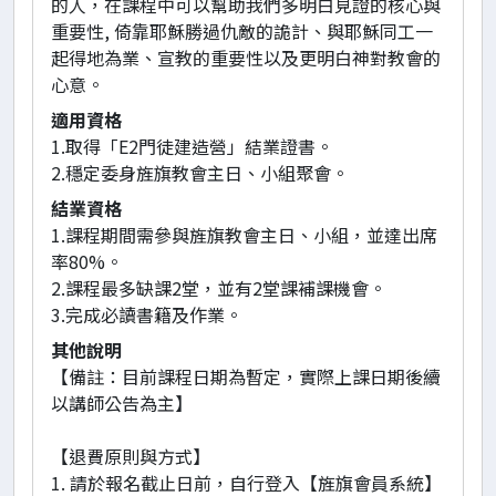
的人，在課程中可以幫助我們多明白見證的核心與
重要性, 倚靠耶穌勝過仇敵的詭計、與耶穌同工一
起得地為業、宣教的重要性以及更明白神對教會的
心意。
適用資格
1.取得「E2門徒建造營」結業證書。
2.穩定委身旌旗教會主日、小組聚會。
結業資格
1.課程期間需參與旌旗教會主日、小組，並達出席
率80%。
2.課程最多缺課2堂，並有2堂課補課機會。
3.完成必讀書籍及作業。
其他說明
【備註：目前課程日期為暫定，實際上課日期後續
以講師公告為主】
【退費原則與方式】
1. 請於報名截止日前，自行登入【旌旗會員系統】