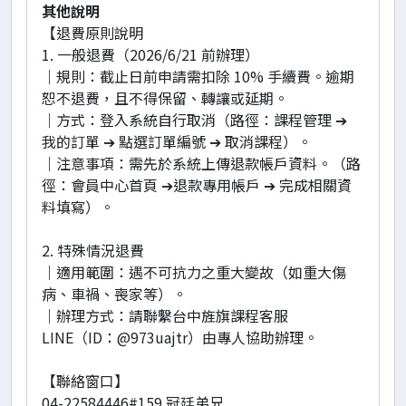
其他說明
【退費原則說明
1. 一般退費（2026/6/21 前辦理）
｜規則：截止日前申請需扣除 10% 手續費。逾期
恕不退費，且不得保留、轉讓或延期。
｜方式：登入系統自行取消（路徑：課程管理 ➔
我的訂單 ➔ 點選訂單編號 ➔ 取消課程）。
｜注意事項：需先於系統上傳退款帳戶資料。（路
徑：會員中心首頁 ➔退款專用帳戶 ➔ 完成相關資
料填寫）。
2. 特殊情況退費
｜適用範圍：遇不可抗力之重大變故（如重大傷
病、車禍、喪家等）。
｜辦理方式：請聯繫台中旌旗課程客服
LINE（ID：@973uajtr）由專人協助辦理。
【聯絡窗口】
04-22584446#159 冠廷弟兄